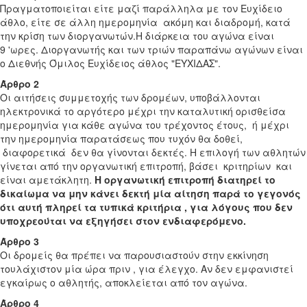
Πραγματοποιείται είτε μαζί παράλληλα με τον Ευχίδειο
άθλο, είτε σε άλλη ημερομηνία ακόμη και διαδρομή, κατά
την κρίση των διοργανωτών.Η διάρκεια του αγώνα είναι
9 'ωρες. Διοργανωτής και των τριών παραπάνω αγώνων είναι
ο Διεθνής Όμιλος Ευχίδειος άθλος "ΕΥΧΙΔΑΣ".
Άρθρο 2
Οι αιτήσεις συμμετοχής των δρομέων, υποβάλλονται
ηλεκτρονικά το αργότερο μέχρι την καταλυτική ορισθείσα
ημερομηνία για κάθε αγώνα του τρέχοντος έτους, ή μέχρι
την ημερομηνία παρατάσεως που τυχόν θα δοθεί,
διαφορετικά δεν θα γίνονται δεκτές. Η επιλογή των αθλητών
γίνεται από την οργανωτική επιτροπή, βάσει κριτηρίων και
είναι αμετάκλητη.
Η οργανωτική επιτροπή διατηρεί το
δικαίωμα να μην κάνει δεκτή μία αίτηση παρά το γεγονός
ότι αυτή πληρεί τα τυπικά κριτήρια , για λόγους που δεν
υποχρεούται να εξηγήσει στον ενδιαφερόμενο.
Άρθρο 3
Οι δρομείς θα πρέπει να παρουσιαστούν στην εκκίνηση
τουλάχιστον μία ώρα πριν , για έλεγχο. Αν δεν εμφανιστεί
εγκαίρως ο αθλητής, αποκλείεται από τον αγώνα.
Άρθρο 4