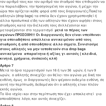
τον αριθμό τους και τον αριθμό του σταθμού που επιθυμούν να
τα παραλάβουν, την προηγουμένη του αγώνα, ή μέχρι την
ώρα που ορίζεται κάθε φορά από τους διοργανωτές.Πακέτα
αθλητών (drop bags) τα οποία δεν έχουν χρησιμοποιηθεί ή
άλλα προσωπικά είδη των αθλητών που έχουν αφήσει στους
σταθμούς κατά την διέλευση τους συλλέγονται και
μεταφέρονται στο τερματισμό
μετά το πέρας των
αγώνων
.
ΠΡΟΣΟΧΗ!!! Οι διοργανωτές δεν είναι υπεύθυνοι
για οποιαδήποτε απώλλεια αντικειμένου από τους
σταθμούς ή από οποιοδήποτε άλλο σημείο. Συνιστούμε
στους αθλητές να μην τοποθετούν στα drop bags
αντικείμενα απαραίτητα ή αξίας γι αυτούς ( κλειδιά,
κινητά, χρήματα, συσκευές κλπ)
Άρθρο 7
Μετά το όριο τερματισμού των 16 ή των 36 ωρών, ή των 9
ωρών, ο αθλητής συνεχίζει αν θέλει τον αγώνα με δική του
ευθύνη, όμως οι διοργανωτές δεν φέρουν ουδεμία ευθύνη, σε
αυτή την περίπτωση, δεδομένου ότι ο αθλητής είναι πλέον
εκτός αγώνα.
Το ίδιο ισχύει και στην περίπτωση που έχει αποκλειστεί για
οποιοδήποτε λόγο, και αυτός συνεχίζει.
Άρθρο 8