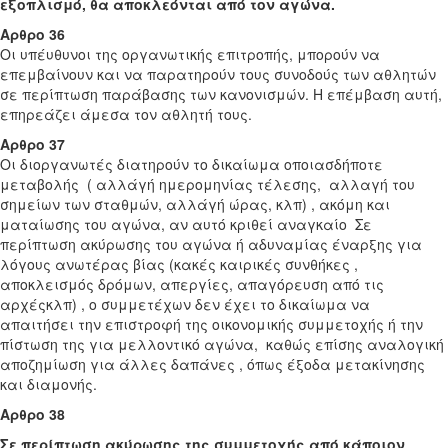
εξοπλισμό, θα αποκλεόνται από τον αγώνα.
Αρθρο 36
Οι υπέυθυνοι της οργανωτικής επιτροπής, μπορούν να
επεμβαίνουν και να παρατηρούν τους συνοδούς των αθλητών
σε περίπτωση παράβασης των κανονισμών. Η επέμβαση αυτή,
επηρεάζει άμεσα τον αθλητή τους.
Αρθρο 37
Οι διοργανωτές διατηρούν το δικαίωμα οποιασδήποτε
μεταβολής ( αλλάγή ημερομηνίας τέλεσης, αλλαγή του
σημείων των σταθμών, αλλάγή ώρας, κλπ) , ακόμη και
ματαίωσης του αγώνα, αν αυτό κριθεί αναγκαίο Σε
περίπτωση ακύρωσης του αγώνα ή αδυναμίας έναρξης για
λόγους ανωτέρας βίας (κακές καιρικές συνθήκες ,
αποκλεισμός δρόμων, απεργίες, απαγόρευση από τις
αρχέςκλπ) , ο συμμετέχων δεν έχει το δικαίωμα να
απαιτήσει την επιστροφή της οικονομικής συμμετοχής ή την
πίστωση της για μελλοντικό αγώνα, καθώς επίσης αναλογική
αποζημίωση για άλλες δαπάνες , όπως έξοδα μετακίνησης
και διαμονής.
Αρθρο 38
Σε περίπτωση ακύρωσης της συμμετοχής από κάποιον