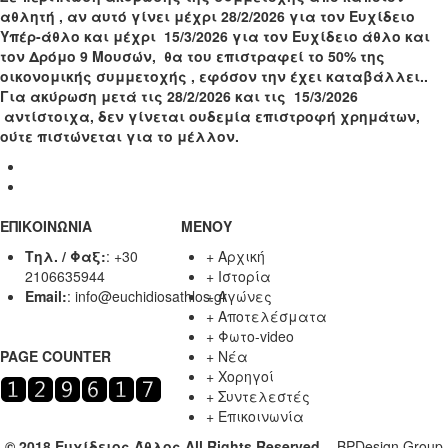
αθλητή , αν αυτό γίνει μέχρι 28/2/2026 για τον Ευχίδειο
Υπέρ-άθλο και μέχρι 15/3/2026 για τον Ευχίδειο άθλο και
τον Δρόμο 9 Μουσών, θα του επιστραφεί το 50% της
οικονομικής συμμετοχής , εφόσον την έχει καταβάλλει..
Για ακύρωση μετά τις 28/2/2026 και τις 15/3/2026
αντίστοιχα, δεν γίνεται ουδεμία επιστροφή χρημάτων,
ούτε πιστώνεται για το μέλλον.
ΕΠΙΚΟΙΝΩΝΙΑ
ΜΕΝΟΥ
Τηλ. / Φαξ:
:
+30
+
Αρχική
2106635944
+
Ιστορία
Email:
:
info@euchidiosathlos.gr
+
Αγώνες
+
Αποτελέσματα
+
Φωτο-video
PAGE COUNTER
+
Νέα
+
Χορηγοί
+
Συντελεστές
+
Επικοινωνία
© 2018 Ευχίδειος Άθλος All Rights Reserved.
-
BPDesign Group