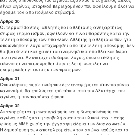
και τους υπεύθυνους του αγώνα. Εξάλλου ο Ευχίδειος άθλος
είναι αγώνας ιστορικού περιεχομένου που οφείλουμε όλοι να
έχουμε τον απαιτούμενο σεβασμό.
Άρθρο 30
Οι τερματίσαντες αθλητές και αθλήτριες ανεξαρτήτως
σειράς τερματισμού, οφείλουν να είναι παρόντες κατά την
τελετή απονομής των επάθλων. Αθλητής ή αθλήτρια που για
οποιονδήποτε λόγο αποχωρήσει από την τελετή απονομής δεν
θα βραβευτεί και χάνει τα αναμνηστικά έπαθλα και δώρα
του αγώνα. Αν υπάρχει σοβαρός λόγος, όπου ο αθλητής
αδυνατεί να παρευρεθεί στην τελετή, οφείλει να
ενημερώσει γι αυτό εκ των προτέρων.
Άρθρο 31
Οποιαδήποτε περίπτωση που δεν αναφέρεται στον παρόντα
κανονισμό, θα επιλύεται επί τόπου από τον Αλυτάρχη του
αγώνα, ή τον παρόντα έφορο.
Άρθρο 32
Απαγορεύεται η φωτογράφηση και η βιντεοσκόπηση του
αγώνα, καθώς και η προβολή αυτού του υλικού στα πάσης
φύσεως ΜΜΕ χωρίς την έγγραφη άδεια των διοργανωτών.
Η δημοσίευση των αποτελεσμάτων του αγώνα καθώς και το