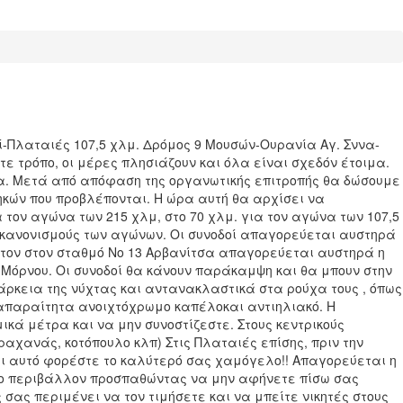
-Πλαταιές 107,5 χλμ. Δρόμος 9 Μουσών-Ουρανία Αγ. Σννα-
τε τρόπο, οι μέρες πλησιάζουν και όλα είναι σχεδόν έτοιμα.
μα. Μετά από απόφαση της οργανωτικής επιτροπής θα δώσουμε
κών που προβλέπονται. Η ώρα αυτή θα αρχίσει να
 τον αγώνα των 215 χλμ, στο 70 χλμ. για τον αγώνα των 107,5
υς κανονισμούς των αγώνων. Οι συνοδοί απαγορεύεται αυστηρά
στον στον σταθμό Νο 13 Αρβανίτσα απαγορεύεται αυστηρά η
 Μόρνου. Οι συνοδοί θα κάνουν παράκαμψη και θα μπουν στην
άρκεια της νύχτας και αντανακλαστικά στα ρούχα τους , όπως
 απαραίτητα ανοιχτόχρωμο καπέλοκαι αντιηλιακό. Η
κά μέτρα και να μην συνοστίζεστε. Στους κεντρικούς
ραχανάς, κοτόπουλο κλπ) Στις Πλαταιές επίσης, πριν την
γι αυτό φορέστε το καλύτερό σας χαμόγελο!! Απαγορεύεται η
το περιβάλλον προσπαθώντας να μην αφήνετε πίσω σας
ς σας περιμένει να τον τιμήσετε και να μπείτε νικητές στους