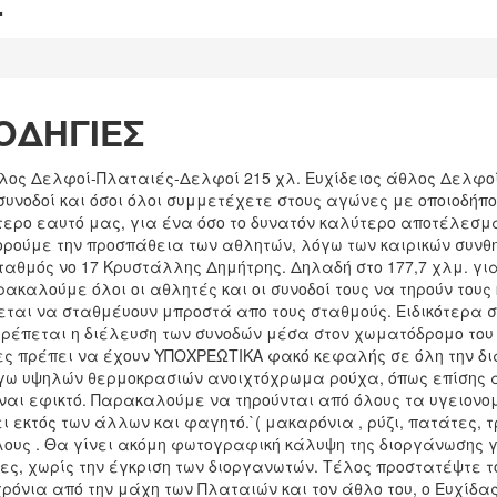
Σ
ΟΔΗΓΙΕΣ
λος Δελφοί-Πλαταιές-Δελφοί 215 χλ. Ευχίδειος άθλος Δελφοί
συνοδοί και όσοι όλοι συμμετέχετε στους αγώνες με οποιοδήπο
ύτερο εαυτό μας, για ένα όσο το δυνατόν καλύτερο αποτέλεσ
ρούμε την προσπάθεια των αθλητών, λόγω των καιρικών συνθη
Σταθμός νο 17 Κρυστάλλης Δημήτρης. Δηλαδή στο 177,7 χλμ. για
αρακαλούμε όλοι οι αθλητές και οι συνοδοί τους να τηρούν το
εται να σταθμέυουν μπροστά απο τους σταθμούς. Ειδικότερα 
ιτρέπεται η διέλευση των συνοδών μέσα στον χωματόδρομο του
ες πρέπει να έχουν ΥΠΟΧΡΕΩΤΙΚΑ φακό κεφαλής σε όλη την δι
 λόγω υψηλών θερμοκρασιών ανοιχτόχρωμα ρούχα, όπως επίσης
αι εφικτό. Παρακαλούμε να τηρούνται από όλους τα υγειονομι
ι εκτός των άλλων και φαγητό.`( μακαρόνια , ρύζι, πατάτες, τ
λους . Θα γίνει ακόμη φωτογραφική κάλυψη της διοργάνωσης 
ς, χωρίς την έγκριση των διοργανωτών. Τέλος προστατέψτε 
 χρόνια από την μάχη των Πλαταιών και τον άθλο του, ο Ευχίδα