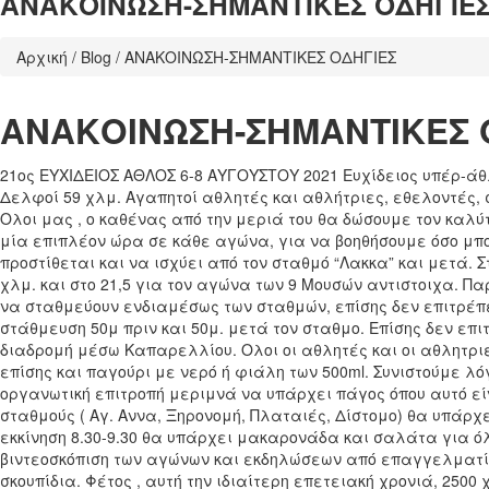
ΑΝΑΚΟΙΝΩΣΗ-ΣΗΜΑΝΤΙΚΕΣ ΟΔΗΓΙΕ
Αρχική
/
Blog
/
ΑΝΑΚΟΙΝΩΣΗ-ΣΗΜΑΝΤΙΚΕΣ ΟΔΗΓΙΕΣ
ΑΝΑΚΟΙΝΩΣΗ-ΣΗΜΑΝΤΙΚΕΣ 
21ος ΕΥΧΙΔΕΙΟΣ ΑΘΛΟΣ 6-8 ΑΥΓΟΥΣΤΟΥ 2021 Ευχίδειος υπέρ-άθ
Δελφοί 59 χλμ. Αγαπητοί αθλητές και αθλήτριες, εθελοντές, 
Ολοι μας , ο καθένας από την μεριά του θα δώσουμε τον καλ
μία επιπλέον ώρα σε κάθε αγώνα, για να βοηθήσουμε όσο μπο
προστίθεται και να ισχύει από τον σταθμό “Λακκα” και μετά. 
χλμ. και στο 21,5 για τον αγώνα των 9 Μουσών αντιστοιχα. Π
να σταθμεύουν ενδιαμέσως των σταθμών, επίσης δεν επιτρέπ
στάθμευση 50μ πριν και 50μ. μετά τον σταθμο. Επίσης δεν επ
διαδρομή μέσω Καπαρελλίου. Ολοι οι αθλητές και οι αθλητρι
επίσης και παγούρι με νερό ή φιάλη των 500ml. Συνιστούμε
οργανωτική επιτροπή μεριμνά να υπάρχει πάγος όπου αυτό είν
σταθμούς ( Αγ. Αννα, Ξηρονομή, Πλαταιές, Δίστομο) θα υπάρχε
εκκίνηση 8.30-9.30 θα υπάρχει μακαρονάδα και σαλάτα για ό
βιντεοσκόπιση των αγώνων και εκδηλώσεων από επαγγελματίε
σκουπίδια. Φέτος , αυτή την ιδιαίτερη επετειακή χρονιά, 2500