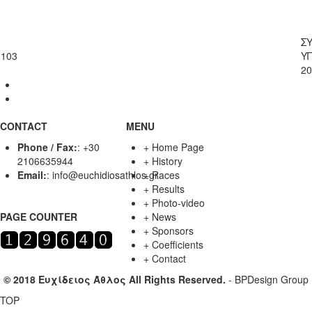
Σ
103
Υ
20
CONTACT
MENU
Phone / Fax:
:
+30
+
Home Page
2106635944
+
History
Email:
:
info@euchidiosathlos.gr
+
Races
+
Results
+
Photo-video
PAGE COUNTER
+
News
+
Sponsors
+
Coefficients
+
Contact
© 2018 Ευχίδειος Άθλος All Rights Reserved.
-
BPDesign Group
TOP