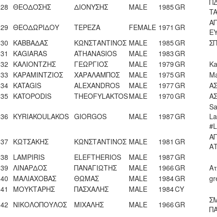
Π
28
ΘΕΟΔΟΣΗΣ
ΔΙΟΝΥΣΗΣ
MALE
1985
GR
TA
Α
29
ΘΕΟΔΩΡΙΔΟΥ
ΤΕΡΕΖΑ
FEMALE
1971
GR
ΕΥ
30
ΚΑΒΒΑΔΑΣ
ΚΩΝΣΤΑΝΤΙΝΟΣ
MALE
1985
GR
Σ
31
KAGIARAS
ATHANASIOS
MALE
1983
GR
32
ΚΑΛΙΟΝΤΖΗΣ
ΓΕΩΡΓΙΟΣ
MALE
1979
GR
Ka
33
ΚΑΡΑΜΙΝΤΖΙΟΣ
ΧΑΡΑΛΑΜΠΟΣ
MALE
1975
GR
Ma
34
KATAGIS
ALEXANDROS
MALE
1977
GR
Α
35
KATOPODIS
THEOFYLAKTOS
MALE
1970
GR
A
Sa
36
KYRIAKOULAKOS
GIORGOS
MALE
1987
GR
La
#L
Α
37
ΚΩΤΣΑΚΗΣ
ΚΩΝΣΤΑΝΤΙΝΟΣ
MALE
1981
GR
Α
38
LAMPIRIS
ELEFTHERIOS
MALE
1987
GR
39
ΛΙΝΑΡΔΟΣ
ΠΑΝΑΓΙΩΤΗΣ
MALE
1966
GR
Ατ
40
ΜΑΛΙΑΧΟΒΑΣ
ΘΩΜΑΣ
MALE
1984
GR
gr
41
ΜΟΥΚΤΑΡΗΣ
ΠΑΣΧΑΛΗΣ
MALE
1984
CY
Σ
42
ΝΙΚΟΛΟΠΟΥΛΟΣ
ΜΙΧΑΛΗΣ
MALE
1966
GR
Π