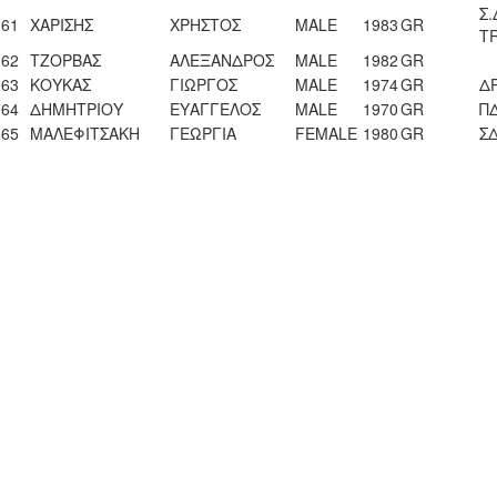
Σ
61
ΧΑΡΙΣΗΣ
ΧΡΗΣΤΟΣ
MALE
1983
GR
T
62
ΤΖΟΡΒΑΣ
ΑΛΕΞΑΝΔΡΟΣ
MALE
1982
GR
63
ΚΟΥΚΑΣ
ΓΙΩΡΓΟΣ
ΜALE
1974
GR
ΔΡ
64
ΔΗΜΗΤΡΙΟΥ
ΕΥΑΓΓΕΛΟΣ
MALE
1970
GR
Π
65
ΜΑΛΕΦΙΤΣΑΚΗ
ΓΕΩΡΓΙΑ
FEMALE
1980
GR
Σ