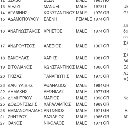
12
SZABO
BELA
ΜALE
1963
HU
13
VIEZZI
MANUEL
MALE
1978
IT
UM
14
ΑΓΛΑΪΝΗΣ
ΚΩΝΣΤΑΝΤΙΝΟΣ
MALE
1976
GR
G
15
ΑΔΑΜΟΠΟΥΛΟΥ
ΕΛΕΝΗ
FEMALE
1974
GR
Σ
16
ΑΝΑΓΝΩΣΤΑΚΟΣ
ΧΡΗΣΤΟΣ
MALE
1974
GR
δρ
co
Σ
17
ΑΝΔΡΟΥΤΣΟΣ
ΑΛΕΞΙΟΣ
ΜALE
1967
GR
Ι
Σύ
18
ΒΑΚΟΥΛΑΣ
ΧΑΡΗΣ
MALE
1981
GR
Λύ
19
ΒΙΤΟΛΙΑΝΟΣ
ΚΩΝΣΤΑΝΤΙΝΟΣ
MALE
1968
GR
Έ
Α
20
ΓΚΙΖΑΣ
ΠΑΝΑΓΙΩΤΗΣ
MALE
1975
GR
ΦΕ
23
ΔΑΚΤΥΛΙΔΗΣ
ΑΘΑΝΑΣΙΟΣ
MALE
1984
GR
22
ΔΗΜΑΚΗΣ
ΛΕΩΝΙΔΑΣ
MALE
1977
GR
24
ΔΗΜΗΤΡΙΟΥ
ΜΑΡΙΟΣ
MALE
1996
GR
No
25
ΔΟΔΟΝΤΖΙΔΗΣ
ΧΑΡΑΛΑΜΠΟΣ
MALE
1969
GR
26
ΕΜΜΑΝΟΥΗΛΙΔΗΣ
ΑΝΤΩΝΙΟΣ
MALE
1971
GR
IR
21
ΖΗΝΤΡΟΣ
ΒΑΣΙΛΕΙΟΣ
MALE
1985
GR
Α
27
ΘΑΝΟΣ
ΝΙΚΟΛΑΟΣ
MALE
1971
GR