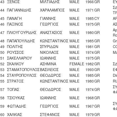
43
ΞΕΝΟΣ
ΜΙΛΤΙΑΔΗΣ
MALE
1966
GR
Ε
Σ
44
ΠΑΓΙΑΝΝΙΔΗΣ
ΧΑΡΑΛΑΜΠΟΣ
MALE
1971
GR
T
45
ΠΑΝΑΓΗ
ΓΙΑΝΝΗΣ
ΜALE
1985
CY
A
46
ΠΑΞΙΝΟΣ
ΓΕΩΡΓΙΟΣ
MALE
1975
GR
Α
Ap
47
ΠΛΙΟΥΓΟΥΡΙΔΗΣ
ΑΝΑΣΤΑΣΙΟΣ
MALE
1980
GR
Ro
48
ΠΑΠΑΠΟΥΛΙΔΗΣ
ΚΩΝΣΤΑΝΤΙΝΟΣ
ΜALE
1985
GR
Gr
49
ΠΟΛΙΤΗΣ
ΣΠΥΡΙΔΩΝ
MALE
1981
GR
C
50
ΡΟΥΣΣΟΣ
ΝΙΚΟΛΑΟΣ
MALE
1974
GR
Ma
51
ΣΑΚΕΛΛΑΡΙΟΥ
ΙΩΑΝΝΗΣ
MALE
1975
GR
52
ΣΚΑΛΚΟΥ
ΑΣΗΜΙΝΑ
FEMALE
1982
GR
Σ
53
ΣΤΑΜΑΤΟΠΟΥΛΟΣ
ΒΑΣΙΛΕΙΟΣ
MALE
1993
GR
Ε
54
ΣΤΑΥΡΟΠΟΥΛΟΣ
ΘΕΟΔΩΡΟΣ
MALE
1985
GR
Di
55
ΣΤΡΑΤΟΣ
ΚΩΝΣΤΑΝΤΙΝΟΣ
ΜALE
1980
GR
R
Σ
57
ΤΟΠΑΣ
ΘΕΟΔΩΡΟΣ
ΜALE
1974
GR
Φ
58
ΤΣΙΟΥΚΑΣ
ΙΩΑΝΝΗΣ
ΜALE
1968
GR
Σ
59
ΦΩΤΙΑΔΗΣ
ΓΕΩΡΓΙΟΣ
MALE
1967
GR
Φ
60
ΧΑΛΚΙΑΣ
ΣΤΕΦΑΝΟΣ
MALE
1979
GR