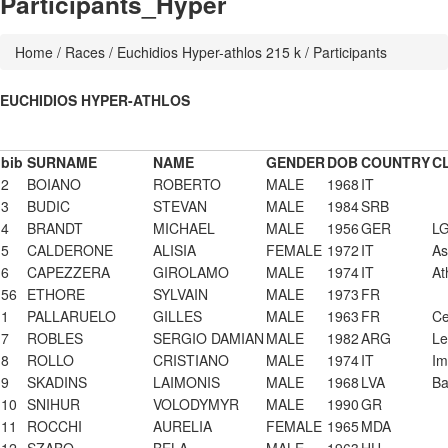
Participants_Hyper
Home
/
Races
/
Euchidios Hyper-athlos 215 k
/ Participants
EUCHIDIOS HYPER-ATHLOS
bib
SURNAME
NAME
GENDER
DOB
COUNTRY
C
2
BOIANO
ROBERTO
MALE
1968
IT
3
BUDIC
STEVAN
MALE
1984
SRB
4
BRANDT
MICHAEL
MALE
1956
GER
LG
5
CALDERONE
ALISIA
FEMALE
1972
IT
As
6
CAPEZZERA
GIROLAMO
MALE
1974
IT
At
56
ETHORE
SYLVAIN
MALE
1973
FR
1
PALLARUELO
GILLES
MALE
1963
FR
Ce
7
ROBLES
SERGIO DAMIAN
MALE
1982
ARG
Le
8
ROLLO
CRISTIANO
MALE
1974
IT
Im
9
SKADINS
LAIMONIS
MALE
1968
LVA
Ba
10
SNIHUR
VOLODYMYR
MALE
1990
GR
11
ROCCHI
AURELIA
FEMALE
1965
MDA